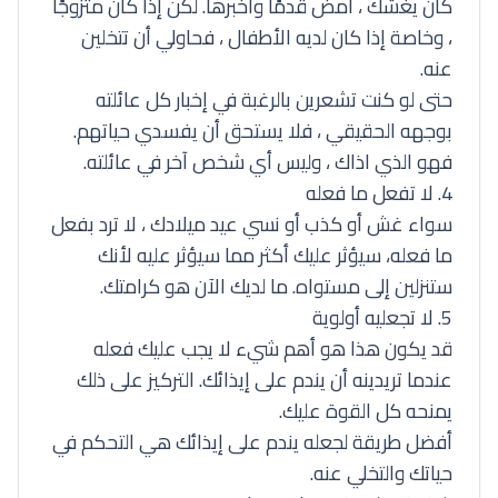
كان يغشك ، امض قدمًا وأخبرها. لكن إذا كان متزوجًا
، وخاصة إذا كان لديه الأطفال ، فحاولي أن تتخلين
عنه.
حتى لو كنت تشعرين بالرغبة في إخبار كل عائلته
بوجهه الحقيقي ، فلا يستحق أن يفسدي حياتهم.
فهو الذي اذاك ، وليس أي شخص آخر في عائلته.
4. لا تفعل ما فعله
سواء غش أو كذب أو نسي عيد ميلادك ، لا ترد بفعل
ما فعله، سيؤثر عليك أكثر مما سيؤثر عليه لأنك
ستنزلين إلى مستواه. ما لديك الآن هو كرامتك.
5. لا تجعليه أولوية
قد يكون هذا هو أهم شيء لا يجب عليك فعله
عندما تريدينه أن يندم على إيذائك. التركيز على ذلك
يمنحه كل القوة عليك.
أفضل طريقة لجعله يندم على إيذائك هي التحكم في
حياتك والتخلي عنه.