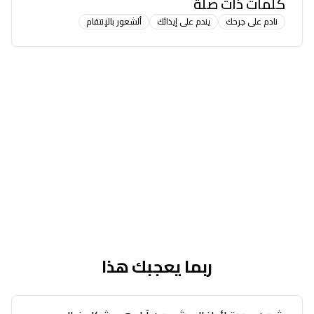
كلمات ذات صلة
نادم على جرحك
يندم على إيذائك
ألشعور بالإنتقام
ربما يعجبك هذا