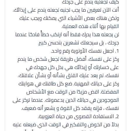
كيف تجعليه يندم على جرحك
أنت الآن تعرفين ما يجب تجنبه لجعله يندم على إيذائك.
ولكن هناك بعض الأشياء التي يمكنك ويجب عليك
القيام بها أثناء هذه العملية.
لن يجعله هذا يدرك فقط أنه ارتكب خطأً فادحًا عندما
جرحك ، بل سيجعلك تشعرين بتحسن كبير.
1. اجعل نفسك الأولوية رقم واحد.
ركز على نفسك. أفضل طريقة لجعل شخص ما يندم
على خسارتك أو إيذائك هي بذل كل جهدك في
نفسك. لم يعد عليك القلق بشأنه أو بشأن علاقتك.
ركز على حياتك المهنية. ضع كل طاقتك في هوايتك
المفضلة. اقض مزيدًا من الوقت مع الأشخاص
الموجودين في حياتك الذين يدعمونك. عندما تركز على
نفسك ، فإنه يفقد كل القوة و يشعر أنه ضعيف.
2. الاستفادة القصوى من حياة العزوبية.
بدلاً من الخوض والتفكير في الوقت الذي ضيعته عليه