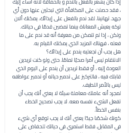
إذا كان يشعر بالفعل بالندم و بالحماقة لأنه أساء إليك
، فقد حصلت على المكافأة التي تبحثين عنها دون أي
جهد. تهانينا. لقد ندم بالفعل على إيذائك. يمكنك ألان
تركه يعيش المعاناة بينما تمضين قدمًا في حياتك.
ولكن ، إذا لم تتمكن من معرفة أنه قد ندم على ما
فعله ، فهناك المزيد الذي يمكنك القيام به.
هل يجب أن تجعليه يندم على إيذائك؟
الانتقام ليس أمرا صحيًا تمامًا. حتى ولو كنت تريدين
العودة إليه ، أو فقط تريدين أن يندم على اليوم الذي
قابلك فيه ، فالتركيز على تدمير حياته أو تدمير عواطفه
ليس بالأمر اللطيف.
لمجرد أنه عاملك معاملة سيئة لا يعني أنك يجب أن
تفعل الشيء نفسه معه. لا يجب تصحيح الخطء
بنفس الخطأ.
كونك شخصًا جيدًا يعني أنك لا يجب توقع أي شيء
في المقابل. فقط استمري في حياتك للحفاض على