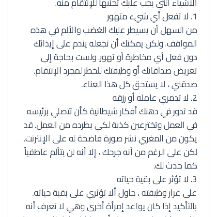
الأشياء التي يجب عليك تجنبها للإنتقام منه.
1. لا تفعل أي شيء متهور
من السهل أن يسيطر عليك الغضب والألم في هذه
المواقف. ولكن يمكنك أن تجعله يندم على إيذائك
دون فعل أي مخاطرة أو تهور. ولست بحاجة إلى
تعريض صداقاتك أو وظيفتك للخطر لمجرد الإنتقام.
صدقني ، لا يستحق كل هذا العناء.
2. لا تدمري عامله أو رزقه
قد تدور في دهنك أفكار شيطانية كأن تتصلي برئيسه
في العمل وتخترعين كذبة لكي يطرده من العمل. قد
يكون من المغري نشر صورة فاضحة له على الإنترنت.
لكن على الرغم من أنه جرحك ، إلا أنه لن يتألم عاطفياً
كما حدث لك.
3. لا تؤثر على بقية حياته
على غرار وظيفته ، حاول ألا تؤثري على بقية حياته.
بالتأكيد إذا كان يواعد إمرأة أخرى وهي لا تعرف أنه