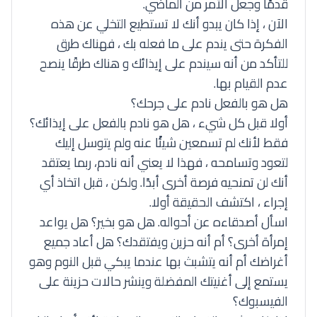
قدمًا وجعل الأمر من الماضي.
الآن ، إذا كان يبدو أنك لا تستطيع التخلي عن هذه
الفكرة حتى يندم على ما فعله بك ، فهناك طرق
للتأكد من أنه سيندم على إيذائك و هناك طرقًا ينصح
عدم القيام بها.
هل هو بالفعل نادم على جرحك؟
أولا قبل كل شيء ، هل هو نادم بالفعل على إيذائك؟
فقط لأنك لم تسمعين شيئًا عنه ولم يتوسل إليك
لتعود وتسامحه ، فهذا لا يعني أنه نادم، ربما يعتقد
أنك لن تمنحيه فرصة أخرى أبدًا. ولكن ، قبل اتخاذ أي
إجراء ، اكتشف الحقيقة أولا.
اسأل أصدقاءه عن أحواله. هل هو بخير؟ هل يواعد
إمرأة أخرى؟ أم أنه حزين ويفتقدك؟ هل أعاد جميع
أغراضك أم أنه يتشبث بها عندما يبكي قبل النوم وهو
يستمع إلى أغنيتك المفضلة وينشر حالات حزينة على
الفيسبوك؟