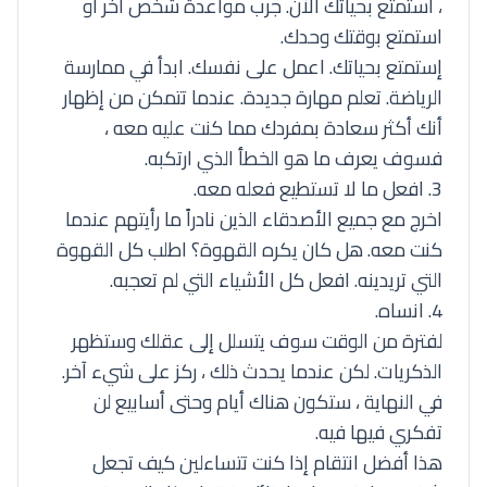
، استمتع بحياتك الآن. جرب مواعدة شخص أخر أو
استمتع بوقتك وحدك.
إستمتع بحياتك. اعمل على نفسك. ابدأ في ممارسة
الرياضة. تعلم مهارة جديدة. عندما تتمكن من إظهار
أنك أكثر سعادة بمفردك مما كنت عليه معه ،
فسوف يعرف ما هو الخطأ الذي ارتكبه.
3. افعل ما لا تستطيع فعله معه.
اخرج مع جميع الأصدقاء الذين نادراً ما رأيتهم عندما
كنت معه. هل كان يكره القهوة؟ اطلب كل القهوة
التي تريدينه. افعل كل الأشياء التي لم تعجبه.
4. انساه.
لفترة من الوقت سوف يتسلل إلى عقلك وستظهر
الذكريات. لكن عندما يحدث ذلك ، ركز على شيء آخر.
في النهاية ، ستكون هناك أيام وحتى أسابيع لن
تفكري فيها فيه.
هذا أفضل انتقام إذا كنت تتساءلين كيف تجعل