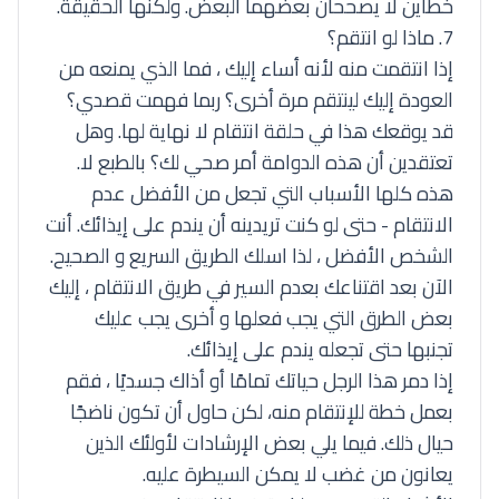
خطأين لا يصححان بعضهما البعض. ولكنها الحقيقة.
7. ماذا لو انتقم؟
إذا انتقمت منه لأنه أساء إليك ، فما الذي يمنعه من
العودة إليك لينتقم مرة أخرى؟ ربما فهمت قصدي؟
قد يوقعك هذا في حلقة انتقام لا نهاية لها. وهل
تعتقدين أن هذه الدوامة أمر صحي لك؟ بالطبع لا.
هذه كلها الأسباب التي تجعل من الأفضل عدم
الانتقام - حتى لو كنت تريدينه أن يندم على إيذائك. أنت
الشخص الأفضل ، لذا اسلك الطريق السريع و الصحيح.
الآن بعد اقتناعك بعدم السير في طريق الانتقام ، إليك
بعض الطرق التي يجب فعلها و أخرى يجب عليك
تجنبها حتى تجعله يندم على إيذائك.
إذا دمر هذا الرجل حياتك تمامًا أو أذاك جسديًا ، فقم
بعمل خطة للإنتقام منه، لكن حاول أن تكون ناضجًا
حيال ذلك. فيما يلي بعض الإرشادات لأولئك الذين
يعانون من غضب لا يمكن السيطرة عليه.