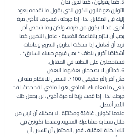
5. كما يقولون ، كما تدين تدان
التوازن هو قانون الكون الذي يقول ما تقدمه يعود
إليك في المقابل. لذا ، إذا جرحته ، فسوف تتأذى مرة
أخرى. قد لا يكون من طرفه، ولكن ربما شخص آخر.
يجب أن تلتزم بالقاعدة الذهبية - عامل الآخرين كما
تريد أن تُعامل. إذا سلكت الطريق السريع وعاملت
أشخاصًا آخرين بلطف * بمن فيهم حبيبك السابق* ،
فستحصلين على اللطف في المقابل.
6. خطأان لا يصححان بعضهما البعض
مثل آخر رائع حقيقي 100٪. السعي للانتقام منه لن
يلغي ما فعله بك. الماضي هو الماضي. لقد حدث. لقد
جرحك. لذا ، إذا قمت بإيذائه مرة أخرى ، لن يجعل ذلك
الأمر أفضل.
عندما تكونين غاضبًة ومكتئبًة ، لا يمكنك أن ترين من
خلال سحابة مشاعرك السلبية. وعندما تكونين في
تلك الحالة العقلية ، فمن المحتمل أن تنسين أن