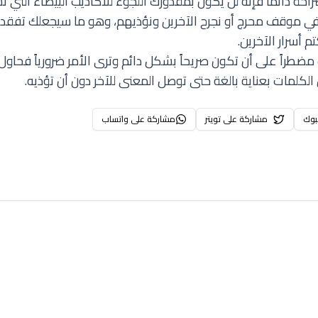
راحة دائماً فإنه لن يكون بمقدورك اللجوء للأكاذيب البيضاء الت
 في موقف محرج أو نجرح الآخرين ونؤذيهم، وهو ما سيجعلك تفق
 أسرار الآخرين.
مضطراً على أن تكون صريحاً بشكل دائم وترى الأمر ضرورياً فحاو
لكلمات بعناية بالغة حتى توصل المعنى للآخر دون أن تؤذيه.
بوك
مشاركة على تويتر
مشاركة على واتساب