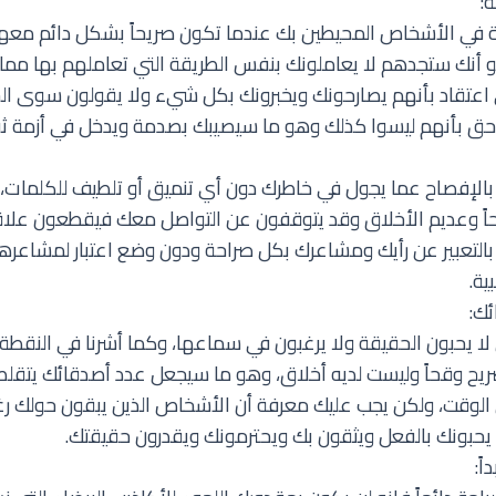
:
قة في الأشخاص المحيطين بك عندما تكون صريحاً بشكل دائم معه
 أنك ستجدهم لا يعاملونك بنفس الطريقة التي تعاملهم بها مما ي
اعتقاد بأنهم يصارحونك ويخبرونك بكل شيء ولا يقولون سوى ال
 بأنهم ليسوا كذلك وهو ما سيصيبك بصدمة ويدخل في أزمة ثقة
بالإفصاح عما يجول في خاطرك دون أي تنميق أو تلطيف للكلمات، 
حاً وعديم الأخلاق وقد يتوقفون عن التواصل معك فيقطعون علا
 بالتعبير عن رأيك ومشاعرك بكل صراحة ودون وضع اعتبار لمشاعر
ية.
ك:
لا يحبون الحقيقة ولا يرغبون في سماعها، وكما أشرنا في النقطة
يح وقحاً وليست لديه أخلاق، وهو ما سيجعل عدد أصدقائك يتقلص
الوقت، ولكن يجب عليك معرفة أن الأشخاص الذين يبقون حولك ر
حبونك بالفعل ويثقون بك ويحترمونك ويقدرون حقيقتك.
ً: