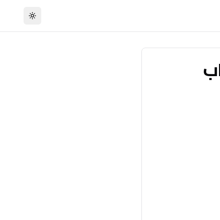
تبديل السمة
اب