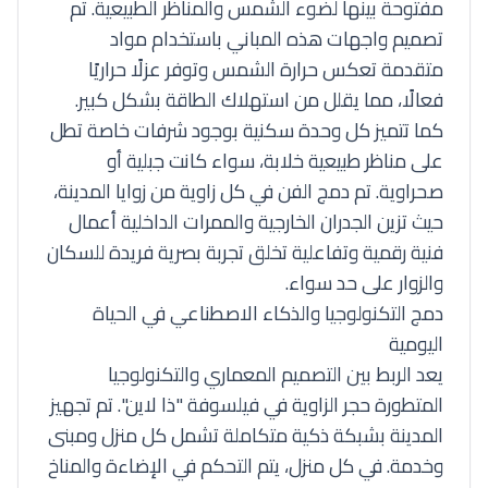
مفتوحة بينها لضوء الشمس والمناظر الطبيعية. تم
تصميم واجهات هذه المباني باستخدام مواد
متقدمة تعكس حرارة الشمس وتوفر عزلًا حراريًا
فعالًا، مما يقلل من استهلاك الطاقة بشكل كبير.
كما تتميز كل وحدة سكنية بوجود شرفات خاصة تطل
على مناظر طبيعية خلابة، سواء كانت جبلية أو
صحراوية. تم دمج الفن في كل زاوية من زوايا المدينة،
حيث تزين الجدران الخارجية والممرات الداخلية أعمال
فنية رقمية وتفاعلية تخلق تجربة بصرية فريدة للسكان
والزوار على حد سواء.
دمج التكنولوجيا والذكاء الاصطناعي في الحياة
اليومية
يعد الربط بين التصميم المعماري والتكنولوجيا
المتطورة حجر الزاوية في فيلسوفة "ذا لاين". تم تجهيز
المدينة بشبكة ذكية متكاملة تشمل كل منزل ومبنى
وخدمة. في كل منزل، يتم التحكم في الإضاءة والمناخ