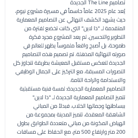
تصاميم The Line الجديدة
يُعد عام 2025 عاماً حاسماً في مسيرة مشروع نيوم،
حيث يشهد الكشف النهائي عن التصاميم المعمارية
المتقدمة لـ "ذا لاين" التي كانت تخضع لفترة من
التطوير والتحسين. لم يعد المشروع مجرد فكرة
طموحة، بل أصبح واقعاً ملموساً يظهر للعالم في
صورته النهائية المذهلة. تم تصميم هذه التصاميم
الجديدة لتعكس مستقبل المعيشة بطريقة تتجاوز كل
التصورات المسبقة، مع التركيز على الجمال الوظيفي
والاستدامة والراحة التامة.
التصاميم المعمارية الجديدة: لمسة فنية مستقبلية
تتميز التصاميم المعمارية الجديدة لـ "ذا لاين"
ببساطتها وجمالها الخلاب. فبدلاً من المباني
الشاهقة المعقدة، تتميز المدينة بمجموعة من
الهياض المكونة من مباني متعددة الطوابق بطول
200 متر وارتفاع 500 متر، مع الحفاظ على مسافات