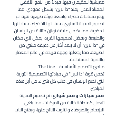
معيشية للمقيمين فيها. فبدلاً من النمو الأفقي
المعتاد للمدن، يمتد "ذا لاين" بشكل عمودي، مما
يوفر مساحات خضراء واسعة وبيئة طبيعية نقية. تم
تصميم المدينة لتساوي مساحتها الخضراء مساحاتها
الحضرية، مما يضمن علاقة توازن مثالية بين الإنسان
والطبيعة. وبفضل تصميمها الفريد، يمكن لأي مكان
في "ذا لاين" أن لا يبعد أكثر عن دقيقة مشي من
الطبيعة، مما يجعلها وجهة فريدة في عالم المعمار
والتنمية المستدامة.
مبادئ التصميم الأساسية لـ The Line
تكمن قوة "ذا لاين" في مبادئها التصميمية الثورية
التي تضع الإنسان في صلب كل شيء. من أبرز هذه
المبادئ:
صفر سيارات وصفر شوارع:
تم تصميم المدينة
لتعمل كمنطقة خالية من المركبات، مما يلغي
الازدحام والضوضاء والتلوث الناتج عنها، ويفتح الباب