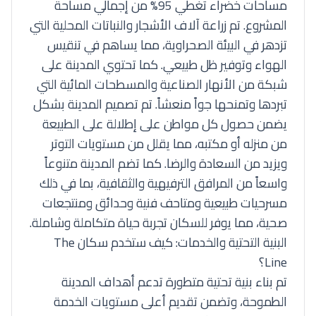
مساحات خضراء تغطي 95% من إجمالي مساحة
المشروع. تم زراعة آلاف الأشجار والنباتات المحلية التي
تزدهر في البيئة الصحراوية، مما يساهم في تنقيس
الهواء وتوفير ظل طبيعي. كما تحتوي المدينة على
شبكة من الأنهار الصناعية والمسطحات المائية التي
تبردها وتمنحها جواً منعشاً. تم تصميم المدينة بشكل
يضمن حصول كل مواطن على إطلالة على الطبيعة
من منزله أو مكتبه، مما يقلل من مستويات التوتر
ويزيد من السعادة والرضا. كما تضم المدينة متنوعاً
واسعاً من المرافق الترفيهية والثقافية، بما في ذلك
مسرحيات طبيعية ومتاحف فنية وحدائق ومنتجعات
صحية، مما يوفر للسكان تجربة حياة متكاملة وشاملة.
البنية التحتية والخدمات: كيف ستخدم سكان The
Line؟
تم بناء بنية تحتية متطورة تدعم أهداف المدينة
الطموحة، وتضمن تقديم أعلى مستويات الخدمة