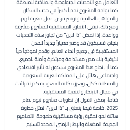
التعامل مع التحديات الجيولوجية والمناخية للمنطقة.
كما يواجه المشروع تحدياً كبيراً في جذب السكان
والمواهب العالمية وتوفير فرص عمل مغرية لهم.
ومع ذلك، تبقى الآفاق المستقبلية للمشروع مشرقة
وواعدة. إذا تمكن "ذا لاين" من تجاوز هذه التحديات
بنجاح، فسيكون قد وضع معياراً جديداً للمدن
المستقبلية في جميع أنحاء العالم، وقدم نموذجاً حياً
لكيفية بناء مدن مستدامة ومبتكرة وآمنة للجميع.
كما أن نجاح هذا المشروع سيكون له تأثير اقتصادي
واجتماعي هائل على المملكة العربية السعودية
والمنطقة ككل، ويعزز مكانة السعودية كدولة رائدة
في مجال الابتكار والتنمية المستقبلية.
ختاماً، يمكن القول إن تطورات مشروع نيوم لعام
2025، خاصة فيما يتعلق بـ "ذا لاين"، تمثل خطوة
هائلة نحو تحقيق رؤية مستقبلية طموحة. التصاميم
الجديدة المذهلة والإطار الزمني المحدد لتسليم