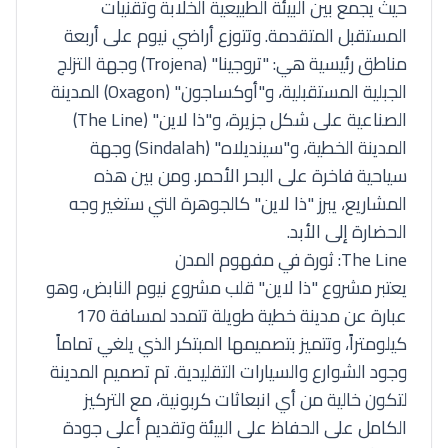
حيث يجمع بين البيئة الطبيعية الخلابة وتقنيات
المستقبل المتقدمة. وتتوزع أراضي نيوم على أربعة
مناطق رئيسية هي: "تروجينا" (Trojena) وجهة التزلج
الجبلية المستقبلية، و"أوكساجون" (Oxagon) المدينة
الصناعية على شكل جزيرة، و"ذا لاين" (The Line)
المدينة الخطية، و"سينديلاه" (Sindalah) وجهة
سياحية فاخرة على البحر الأحمر. ومن بين هذه
المشاريع، يبرز "ذا لاين" كالجوهرة التي ستغير وجه
الحضارة إلى الأبد.
The Line: ثورة في مفهوم المدن
يعتبر مشروع "ذا لاين" قلب مشروع نيوم النابض، وهو
عبارة عن مدينة خطية طويلة تتمدد لمسافة 170
كيلومتراً، وتتميز بتصميمها المبتكر الذي يلغي تماماً
وجود الشوارع والسيارات التقليدية. تم تصميم المدينة
لتكون خالية من أي انبعاثات كربونية، مع التركيز
الكامل على الحفاظ على البيئة وتقديم أعلى جودة