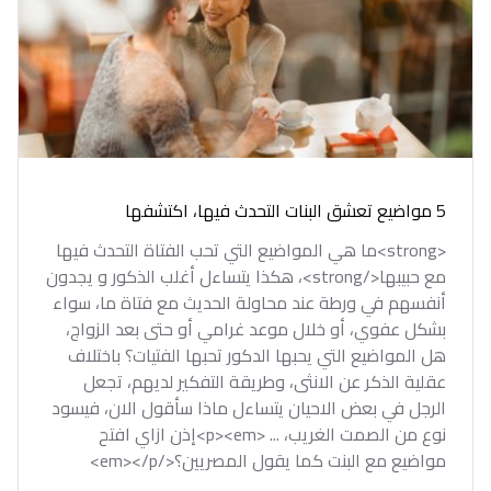
5 مواضيع تعشق البنات التحدث فيها، اكتشفها
<strong>ما هي المواضيع التي تحب الفتاة التحدث فيها
مع حبيبها</strong>، هكذا يتساءل أغلب الذكور و يجدون
أنفسهم في ورطة عند محاولة الحديث مع فتاة ما، سواء
بشكل عفوي، أو خلال موعد غرامي أو حتى بعد الزواج،
هل المواضيع التي يحبها الدكور تحبها الفتيات؟ باختلاف
عقلية الذكر عن الانثى، وطريقة التفكير لديهم، تجعل
الرجل في بعض الاحيان يتساءل ماذا سأقول الان، فيسود
نوع من الصمت الغريب، ... <p><em>إذن ازاي افتح
مواضيع مع البنت كما يقول المصريين؟</em></p>