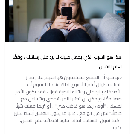
هذا هو السبب الذي يجعل حبيبك لا يرد على رسائلك ، وفقًا
لعلم النفس
<p>يبدو أن الجميع يستخدمون هواتفهم على مدار
الساعة طوال أيام الأسبوع. لذلك عندما لا يقوم أحد
الأصدقاء بالرد على رسائلك النصية فورًا ، فقد يكون الأمر
صعبا حقًا، ويمكن أن تعتبر الأمر شخصي وتتساءل مع
نفسك ، "أوه ، ربما هو غاضب مني" ، أو "ربما فعلت شيئًا
خاطئًا." لكن في الواقع ، غالبًا ما يكون التفسير أبسط بكثير
، كما تقول الاستادة أماندا فلود اخصائية علم النفس.
</p>