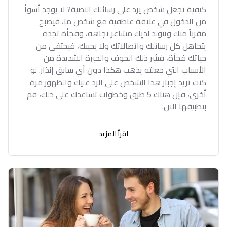
كيفية تجعل شخص يرد على رسائلك النصية? لا يوجد أسوأ
من الدخول في علاقة عاطفية مع شخص ما، فيصبح
مقرباً منك وتتولد لديك مشاعر تجاهه، وفجأة تجده
يتجاهل كل رسائلك واتصالاتك ولا يجيبك، فيختفي من
حياتك فجأة، فيثير ذلك الخوف والحيرة الشديدة من
الأسباب التي جعلته يذهب هكذا دون أي سابق إنذار. لو
كنت تريد إجبار هذا الشخص على الرد عليك والظهور مرة
أخرى، فإن هناك 5 طرق وخطوات تساعدك على ذلك، قم
بتطبيقها الآن.
اقرأ المزيد