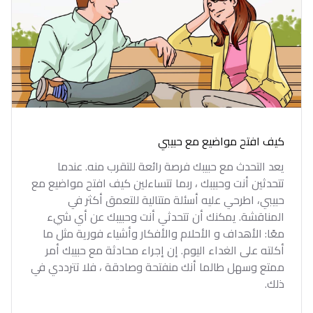
كيف افتح مواضيع مع حبيبي
يعد التحدث مع حبيبك فرصة رائعة للتقرب منه. عندما
تتحدثين أنت وحبيبك ، ربما تتساءلين كيف افتح مواضيع مع
حبيبي، اطرحي عليه أسئلة متتالية للتعمق أكثر في
المناقشة. يمكنك أن تتحدثي أنت وحبيبك عن أي شيء
معًا: الأهداف و الأحلام والأفكار وأشياء فورية مثل ما
أكلته على الغداء اليوم. إن إجراء محادثة مع حبيبك أمر
ممتع وسهل طالما أنك منفتحة وصادقة ، فلا تترددي في
ذلك.