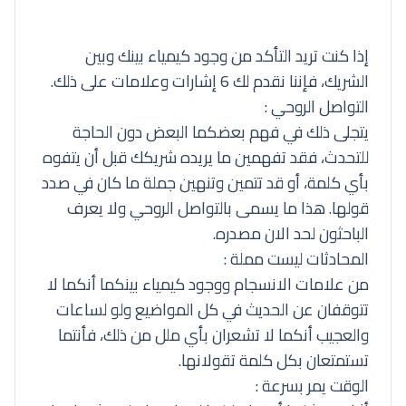
إذا كنت تريد التأكد من وجود كيمياء بينك وبين
الشريك، فإننا نقدم لك 6 إشارات وعلامات على ذلك.
التواصل الروحي :
يتجلى ذلك في فهم بعضكما البعض دون الحاجة
للتحدث، فقد تفهمين ما يريده شريكك قبل أن يتفوه
بأي كلمة، أو قد تتمين وتنهين جملة ما كان في صدد
قولها. هذا ما يسمى بالتواصل الروحي ولا يعرف
الباحثون لحد الان مصدره.
المحادثات ليست مملة :
من علامات الانسجام ووجود كيمياء بينكما أنكما لا
تتوقفان عن الحديث في كل المواضيع ولو لساعات
والعجيب أنكما لا تشعران بأي ملل من ذلك، فأنتما
تستمتعان بكل كلمة تقولانها.
الوقت يمر بسرعة :