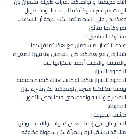
أثناء حديثكما أو تواصلكما لفترات طويلة، تشعران بان
الوقت يمر بسرعة وكأنكما لم تتحدثا لوقت طويل
وهذا يدل على انسجامكما الكبير لدرجة أن الساعات
تمر وكأنها دقائق.
مشاركة التفاصيل :
عندما تكونان منسجمان مع بعضكما فإنكما
تتشاركان مع بعضكما كل التفاصيل بما فيها الصغيرة
والدقيقة، والعجيب أنكما تتذكرانها جيدا.
لا وجود للأسرار :
لا وجود للأسرار بينكما لو كانت هناك كيمياء حقيقية
بينكما فكلاكما تعترفان لبعضكما بكل شيء دون
التفكير ولو لثانية واحدة، حتى فيما يخص الأمور
المحرجة.
كشف الحقيقة :
لا تحرصان على إخفاء بعض الجوانب والاختباء ورائها،
مثلا قد يكشف الرجل للمرأة بكل سهولة مخاوفه