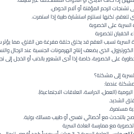
ى تشنجات الرحم المؤقتة أو آلام الحوض.
 للعقم، لكنها تستلزم استشارة طبية إذا استمرت.
دة السرية على الخصوبة
اء الخفيان للخصوبة
 السرية تسبب العقم قد يخلق حلقة مفرغة من القلق، مما يؤثر سل
لكورتيزول، الذي يضعف إنتاج الهرمونات الجنسية عند الرجال والنساء
طورة على الخصوبة، خاصة إذا أدى الشعور بالذنب أو الخجل إلى تج
لسرية إلى مشكلة؟
 مشكلة عندما:
اليومية (العمل، الدراسة، العلاقات الاجتماعية).
لقلق الشديد.
ية مستمرة.
نصح بالتحدث مع أخصائي نفسي أو طبيب مسالك بولية.
لخصوية مع ممارسة العادة السرية
تاح:
مارس العادة السرية 2-3 مرات أسبوعياً كحد أقصى 