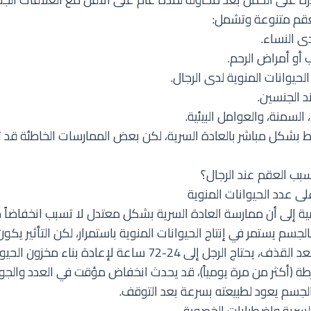
لعقم متنوعة وتشمل:
ى النساء.
 أو أمراض الرحم.
يوانات المنوية لدى الرجال.
 الجنسين.
السمنة، والعوامل البيئية.
ط بشكل مباشر بالعادة السرية، لكن بعض الممارسات الخاطئة قد تؤ
سبب العقم عند الرجال؟
على عدد الحيوانات المنوية
ية إلى أن ممارسة العادة السرية بشكل معتدل لا تسبب انخفاضاً د
الجسم يستمر في إنتاج الحيوانات المنوية باستمرار، لكن التأثير يكو
عمليةejaculation. بعد القذف، يحتاج الرجل إلى 24-72 ساعة لإعادة ب
ة (أكثر من مرة يومياً)، قد يحدث انخفاض مؤقت في العدد والجود
الجسم يعود لطبيعته بسرعة بعد التوقف.
السرية واضطرابات الخصوبة