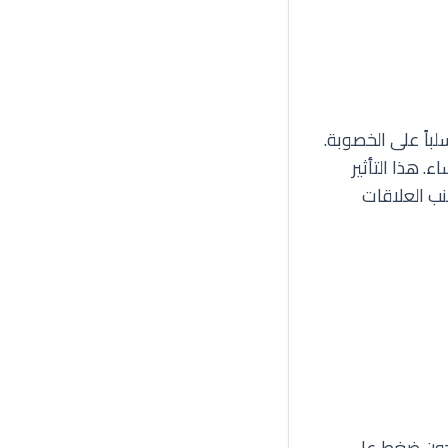
باً على الخصوبة.
. هذا التأثير
نب العلاقات
للرجال، دون ضغط على