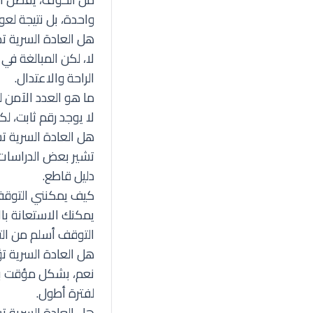
واحدة، بل نتيجة لعوا
هل العادة السرية ت
لا، لكن المبالغة في
الراحة والاعتدال.
ما هو العدد الآمن ل
لا يوجد رقم ثابت، لكن الاعتدال (2-3 مرات أسبوعياً) يعتبر آمناً ل
هل العادة السرية تس
تشير بعض الدراسات إ
دليل قاطع.
كيف يمكنني التوقف
يمكنك الاستعانة با
التوقف أسلم من ال
هل العادة السرية تؤ
نعم، بشكل مؤقت بع
لفترة أطول.
هل العادة السرية ت