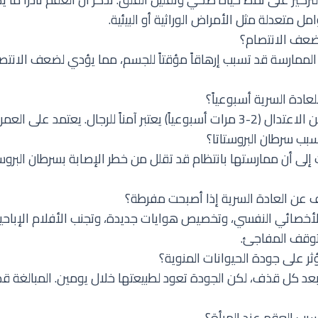
مل متعدلة مثل الأمراض الوراثية أو البيئية.
ضعف الانتصام؟
 الممارسة قد تسبب إرهاقاً مؤقتاً للجسم، مما يؤدي لضعف الانتص
لعادة السرية أسبوعياً؟
لرجال. يعتمد على العمر واللياقة الجسدية.
بب سرطان البروستاتا؟
لى أن ممارستها بانتظام قد تقلل من خطر الإصابة بسرطان البروستا
 عن العادة السرية إذا أصبحت مفرطة؟
لأخصائي النفسي، وتخصيص هوايات جديدة، وتجنب الأفلام الإباحية.
توقف المفاجئ.
ثر على جودة الحيوانات المنوية؟
د كل قذف، لكن الجودة تعود لطبيعتها خلال يومين. المبالغة ق
سبب العقم عند المرأة؟