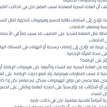
تثبت أن العادة السرية المعتدلة تسبب العقم. لكن في الحالات التا
سة: تؤدي إلى استنزاف طاقة الجسم وهرمونات الذكورة (مثل التست
نسية ويضعف الانتصاب.
طة: مثل الضغط الشديد على القضيب، قد يسبب تلفاً في الأعصاب 
 الانتصاب.
ريبة: قد تؤدي إلى إصابات جسدية أو التهابات في المسالك البولي
على صحة المرأة الإنجابية
ثر على الإباضة؟
ة بين العادة السرية عند النساء وتأثيرها على هرمونات الإباضة أو
رية لا تسبب اضطرابات هرمونية، ولا تمنع حدوث الإباضة. على ا
فسي، مما يحسن من توازن الهرمونات بشكل غير مباشر. لكن إذا كان
 أو الاكتئاب، قد تؤثر سلباً على الصحة العامة وبالتالي على الخصو
ض النساء
ة أمراضاً تناسلية مباشرة. لكن في حالات نادرة:
مهبل إذا كانت الأيدي أو الأدوات المستخدمة غير نظيفة.