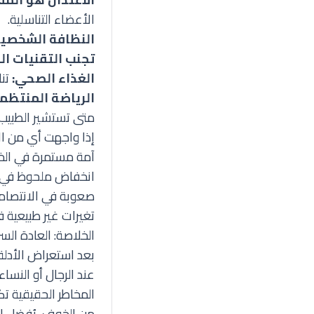
الأعضاء التناسلية.
النظافة الشخصية
تجنب التقنيات ال
الغذاء الصحي:
تناول
الرياضة المنتظمة
متى تستشير الطبيب
إذا واجهت أي من ال
آمة مستمرة في الخ
انخفاض ملحوظ في ال
صعوبة في الانتصام أو ulation
تغيرات غير طبيعية ف
الخلاصة: العادة ال
بعد استعراض الأدلة ا
عند الرجال أو النسا
المخاطر الحقيقية تك
من الخوف، يُفضل الت