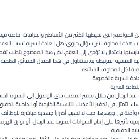
من المواضيع التي تحيطها الكثير من الأساطير والخرافات، خاصة في
لب هذه المخاوف تبرز سؤال حيوي: هل العادة السرية تسبب العقم؟
رستها باعتدال لا تؤدي إلى العقم، لكن هذا الموضوع يتطلب تفصيل
 النفسية المرتبطة به. سنتناول في هذا المقال الحقائق العلمية، ا
ية لكل المخاوف الشائعة.
عادة السرية والخصوبة
لعادة السرية
 عند الرجال من خلال تحفيز القضيب حتى الوصول إلى النشوة الج
اء، تتمثل في تحفيز الأعضاء التناسلية الخارجية أو الداخلية لتحقي
ة وآمنة في جوهرها، حيث لا تسبب أضراراً جسدية مباشرة للوظائف ال
 تأثيرها على إنتاج الحيوانات المنوية عند الرجال، أو توازن الهرم
به الحقيقية
ة على الحمل بعد محاولة لمدة عام على الأقل مع العلاقات الجن