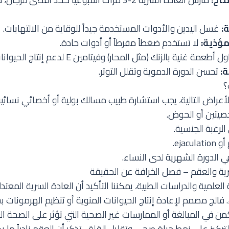
:
غسل اليدين والأدوات المستخدمة جيداً للوقاية من الالتهابات.
مؤذية:
لا تستخدم ضغطاً مفرطاً أو أدوات حادة.
 أطعمة غنية بالزنك (مثل المحار) وفيتامين E لدعم إنتاج الحيوانات المنوية.
:
تحسن الدورة الدموية وتقلل التوتر.
؟
أعراض التالية، يجب استشارة طبيب مسالك بولية أو أخصائي نسائية
صيتين أو الحوض.
رغبة الجنسية.
ejac.
ي الدورة الشهرية لدى النساء.
سرية والعقم – فصل الخرافة عن الحقيقة
لعلمية والدراسات الطبية، يمكننا التأكيد أن العادة السرية المعتد
ء. فالج مصمم لإعادة إنتاج الحيوانات المنوية أو تنظيم الهرمونات 
من في المبالغة أو الممارسات غير الصحية التي تؤثر على الصحة العا
ركيز على نمط حياة صحي وتقليل القلق. تذكر أن العقم نادراً ما يك