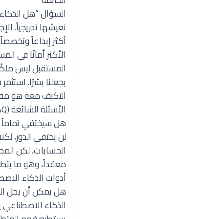
السؤال “هل الذكاء 
نعيشها تدريجياً. ال
أكثر إبداعاً وتخصصا
الأكثر أمانًا في ال
المستقبل ليس ملكًا
يجعلنا بشرًا. استثم
التكيف معه هو مفتا
الأسئلة الشائعة (FAQ)
هل سيختفي تماماً د
لن يختفي الدور، لكنه
الحسابات، لكن المحا
معقداً، وهو ما يتطل
أدوات الذكاء الاصط
هل يمكن أن يحل ال
الذكاء الاصطناعي يم
يستطيع فهم المتطلب