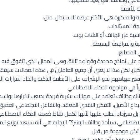
 للأتمتة
ة والمتكررة هي الأكثر عرضة للاستبدال. مثل:
لجة المستندات.
سية عبر الهاتف أو الشات بوت.
 والمراجعة البسيطة.
 المصانع.
على نماذج محددة وقواعد ثابتة، وهي المجال الذي تتفوق فيه خو
ير. لكن هذا لا يعني أن جميع العاملين في هذه المجالات سيفق
غير مهامهم نحو الإشراف على الأنظمة الذكية واتخاذ القرارات الا
ياً في مواجهة الذكاء الاصطناعي
هناك وظائف تعتمد على مهارات بشرية فريدة يصعب تكرارها بواسط
بداع الأصيل، التفكير النقدي المعقد، والتفاعل الاجتماعي العمي
 سيزداد الطلب عليها لأنها تكمل نقاط ضعف الذكاء الاصطناعي.
اصطناعي سيأخذ وظائف البشر؟” الإجابة هي أنه سيعيد توزيع الم
لم تكن موجودة من قبل.
 في المستقبل: أين تكمن الفرص؟