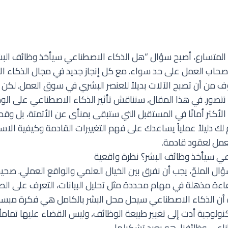
 المتسارع، أصبح سؤال “هل الذكاء الاصطناعي سيأخذ وظائف البش
صحاب العمل على حد سواء. مع كل إنجاز جديد في مجال
الذكاء ا
وف من أن تصبح الآلات بديلاً للعنصر البشري في سوق العمل. لكن ا
ا نتصور. في هذا المقال، سنناقش تأثير الذكاء الاصطناعي على الوظ
كثر أمانًا في المستقبل التي ستبقى بمنأى عن الأتمتة، بل وقد 
ك دليلاً عملياً يساعدك على فهم التغييرات القادمة وكيفية الاست
عمل لعقود قادمة.
عي سيأخذ وظائف البشر؟ نظرة واقعية
ؤال الملحّ، يجب أن نفرق بين الخيال العلمي والواقع العملي. صحيح
ءة مذهلة في مهام محددة مثل تحليل البيانات، التعرف على الصو
ن الذكاء الاصطناعي سيحل محل البشر بالكامل هي فكرة مبسطة. 
ولوجية أدت إلى تغيير طبيعة الوظائف، وليس القضاء عليها تماماً. 
اعي وظائفنا، هو يعيد تشكيلها.