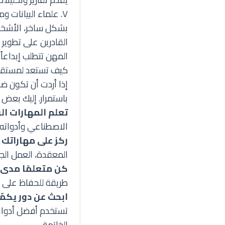
٧. علماء البيانات ومهندسي الذكاء الاصطناعي
بشكل ساخر، الأشخاص
القادرين على تطوير 
المهن تتطلب إبداعاً 
كيف تستعد لمستقبل
إذا أردت أن تكون ضم
باستمرار. إليك بعض 
تعلم المهارات ال
الاصطناعي وأدواته 
ركز على مهاراتك ا
المعقدة، العمل الج
كن متعلمًا مدى ا
طريقة للحفاظ على و
ابحث عن دور يكمّ
تستخدم
أفضل أدوات
الخاتمة