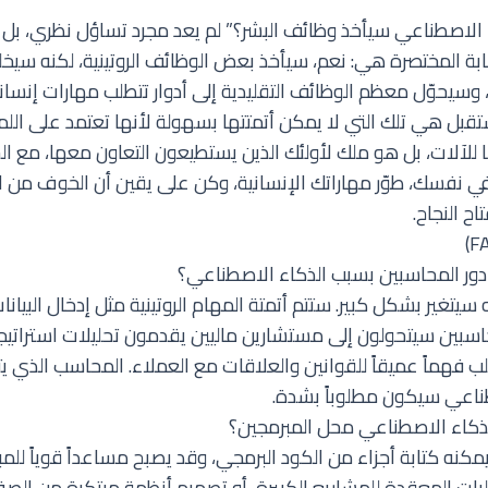
الاصطناعي سيأخذ وظائف البشر؟” لم يعد مجرد تساؤل نظري، بل
إجابة المختصرة هي: نعم، سيأخذ بعض الوظائف الروتينية، لكنه سي
ً، وسيحوّل معظم الوظائف التقليدية إلى أدوار تتطلب مهارات إنسا
مستقبل هي تلك التي لا يمكن أتمتتها بسهولة لأنها تعتمد على اللم
 للآلات، بل هو ملك لأولئك الذين يستطيعون التعاون معها، مع ا
ر في نفسك، طوّر مهاراتك الإنسانية، وكن على يقين أن الخوف من الت
ح النجاح.
ور المحاسبين بسبب الذكاء الاصطناعي؟
 سيتغير بشكل كبير. ستتم أتمتة المهام الروتينية مثل إدخال البيان
سبين سيتحولون إلى مستشارين ماليين يقدمون تحليلات استراتيجية 
ب فهماً عميقاً للقوانين والعلاقات مع العملاء. المحاسب الذي 
ناعي سيكون مطلوباً بشدة.
ذكاء الاصطناعي محل المبرمجين؟
كنه كتابة أجزاء من الكود البرمجي، وقد يصبح مساعداً قوياً للمبر
ات المعقدة للمشاريع الكبيرة، أو تصميم أنظمة مبتكرة من الص