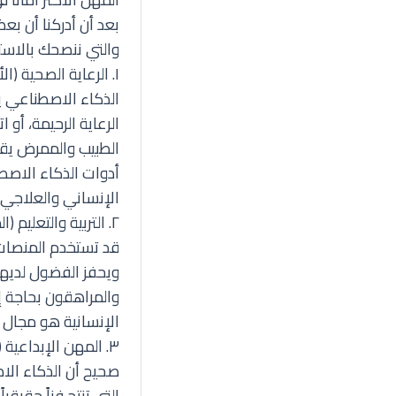
بعد أن أدركنا أن ب
والتي ننصحك بالاست
١. الرعاية الصحية (الأطباء والممرضون)
الذكاء الاصطناعي ي
الرعاية الرحيمة، أو
الطبيب والممرض يقد
أدوات الذكاء الاصط
الإنساني والعلاجي 
٢. التربية والتعليم (المعلمون والمرشدون)
قد تستخدم المنصات 
ويحفز الفضول لديهم
والمراهقون بحاجة إ
الإنسانية هو مجال آ
٣. المهن الإبداعية (الفنانون، الكتاب، المصممون)
صحيح أن الذكاء الاص
التي تنتج فناً حقيق