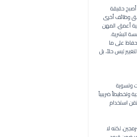
 أصبح حقيقة
خلق وظائف أخرى
نية أعمق. المهن
سة البشرية.
لحفاظ على ما
غيير ليس حلاً، بل
ات وتسوية
وتخطيطاً ضريبياً
يتقن استخدام
مجين. لكنه لا
فر ضمن قيود