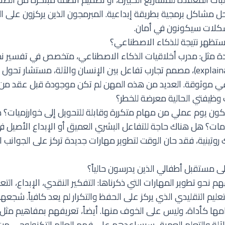
 حل مشاكل برمجية بطريقة إبداعية. المبرمجون الذين يركزون على 
شكلات سيكونون في أمان.
تظهر نتيجة للذكاء الاصطناعي؟
 مثل: مدرب أخلاقيات الذكاء الاصطناعي، متخصص في تفسير نما
الاصطناعي (explainability)، مصمم تجارب تفاعل بين الإنسان والآلة، مستشار
ي موثوقة. العديد من هذه المهن لم تكن موجودة قبل عقد من ا
وظيفتي الحالية معرضة للخطر؟
ون يوم عملي من مهام متكررة وقابلة للتحويل إلى خوارزميات؟
ات؟ هل هناك حاجة للتفاعل البشري العميق أو الإبداع الأصيل ف
ينية، فقد حان الوقت لتطوير مهارات جديدة تركز على الجوانب الب
 مستقبل أطفالي الذين يدرسون حالياً؟
م نحو تطوير المهارات التي ذكرناها: التفكير النقدي، الإبداع، التع
لتعليم التقليدي الذي يركز على الحفظ والتكرار لم يعد كافياً. شج
امها كأداة، وليس على الخوف منها. أيضاً، تعريفهم بمفاهيم مثل
آلة والتعلم العميق
سيساعدهم على فهم العالم التكنولوجي م