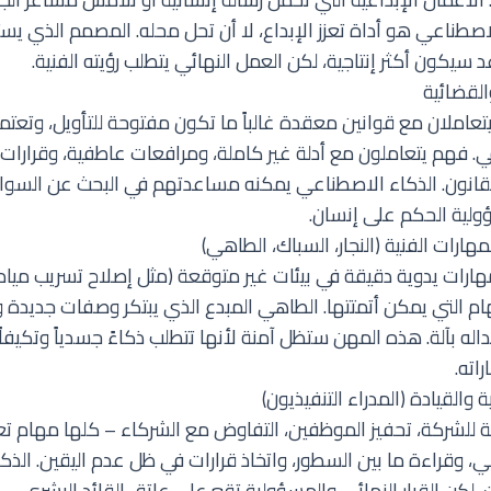
لاصطناعي هو أداة تعزز الإبداع، لا أن تحل محله. المصمم الذي يس
كون أكثر إنتاجية، لكن العمل النهائي يتطلب رؤيته الفنية.
عاملان مع قوانين معقدة غالباً ما تكون مفتوحة للتأويل، وتعتم
ي. فهم يتعاملون مع أدلة غير كاملة، ومرافعات عاطفية، وقرارات
 للقانون. الذكاء الاصطناعي يمكنه مساعدتهم في البحث عن السوا
لية الحكم على إنسان.
هارات يدوية دقيقة في بيئات غير متوقعة (مثل إصلاح تسريب مي
التي يمكن أتمتتها. الطاهي المبدع الذي يبتكر وصفات جديدة و
اله بآلة. هذه المهن ستظل آمنة لأنها تتطلب ذكاءً جسدياً وتكيفاً 
راته.
ية للشركة، تحفيز الموظفين، التفاوض مع الشركاء – كلها مهام تع
، وقراءة ما بين السطور، واتخاذ قرارات في ظل عدم اليقين. الذ
ت، لكن القرار النهائي والمسؤولية تقع على عاتق القائد البشري.