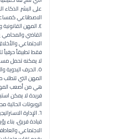
على البشر. الذكاء ا
الاصطناعي كمساعد سي
٤. المهن القانونية والقضائية
القاضي والمحامي يت
الاجتماعي والأخلاق
فقط تطبيقاً حرفياً
لا يمكنه تحمل مسؤو
٥. الحرف اليدوية والمهارات الفنية (النجار، السباك، الطاهي)
المهن التي تتطلب م
هي من أصعب المهام 
فريدة لا يمكن استبد
الروبوتات الحالية مجا
٦. الإدارة الاستراتيجية والقيادة (المدراء التنفيذيون)
قيادة فريق، بناء رؤ
الاجتماعي والعاطفي
يقدم تقارير وتحليلا