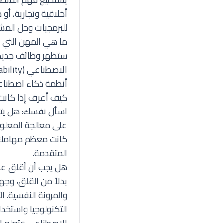
أخلاقية وتجارية، أو
للبرمجيات وحل الم
ما هي المهن التي س
ستظهر وظائف جديدة
أنظمة ذكاء اصطناع
كيف أعرف إذا كانت 
اسأل نفسك: هل يتك
على معالجة المعلوم
كانت معظم مهامك روت
المتقدمة.
هل يجب أن أقلق على
بدلاً من القلق، وجهه
والمرونة النفسية. ا
التكنولوجيا واستخد
الاصطناعي وتعلم ال