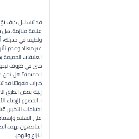
قد تتساءل كيف تؤث
علاقة ملتزمة، هل س
ولطيف في حديثك، أو
غير معتاد وعدم تأثر
العلاقات الحميمة يمك
حتى في ظروف تبدو ط
الحميمة؟ هل نحن مبرم
خبرات طفولتنا قد ت
إليك بعض الطرق الت
١. الخضوع (إرضاء
احتياجات الآخرين ق
على السلام وإسعاد 
الخاضعون بهذه الط
النزاع والهجر.