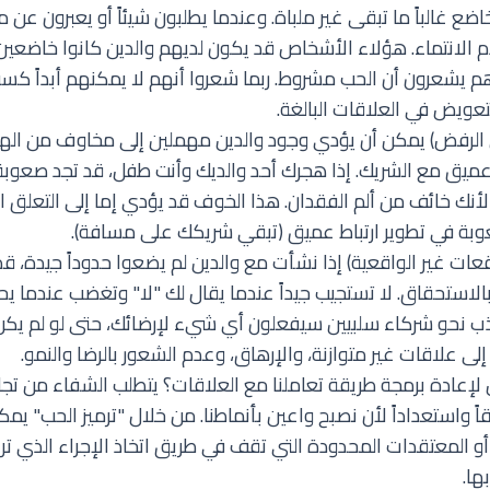
ضع غالباً ما تبقى غير ملباة. وعندما يطلبون شيئاً أو يعبرون عن م
 الانتماء. هؤلاء الأشخاص قد يكون لديهم والدين كانوا خاضعين
م يشعرون أن الحب مشروط. ربما شعروا أنهم لا يمكنهم أبداً كس
تعويض في العلاقات البالغة.
ن الرفض) يمكن أن يؤدي وجود والدين مهملين إلى مخاوف من اله
ميق مع الشريك. إذا هجرك أحد والديك وأنت طفل، قد تجد صعوبة
لأنك خائف من ألم الفقدان. هذا الخوف قد يؤدي إما إلى التعلق ا
وبة في تطوير ارتباط عميق (تبقي شريكك على مسافة).
وقعات غير الواقعية) إذا نشأت مع والدين لم يضعوا حدوداً جيدة، ق
لاستحقاق. لا تستجيب جيداً عندما يقال لك "لا" وتغضب عندما 
ب نحو شركاء سلبيين سيفعلون أي شيء لإرضائك، حتى لو لم يكن صح
ى علاقات غير متوازنة، والإرهاق، وعدم الشعور بالرضا والنمو.
ل لإعادة برمجة طريقة تعاملنا مع العلاقات؟ يتطلب الشفاء من تج
قاً واستعداداً لأن نصبح واعين بأنماطنا. من خلال "ترميز الحب" يمك
و المعتقدات المحدودة التي تقف في طريق اتخاذ الإجراء الذي تري
ها.