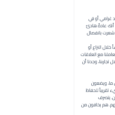
 غرامي أو في
أنك عادةً هادئ
ا شعرت بانفصال
 خلال النزاع أو
املنا مع العلاقات
 تجاربنا، وجدنا أن
 ما، ويضعون
 تقريباً للحفاظ
ن. يتصرف
هم. هم يخافون من