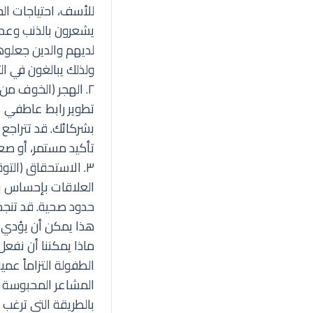
للأسف، احتياجات الخا
يشعرون بالذنب وعدم
لديهم والدين جعلوه
ولذلك يبالغون في ال
٢. الهجر (الخوف م
تطوير رابط عاطفي ع
بشركائك. قد تتراجع 
تأكيد مستمر، أو صع
٣. الاستحقاق (الت
العلاقات بإحساس با
حدود صحية. قد تنجذ
هذا يمكن أن يؤدي إل
ماذا يمكننا أن نفع
الطفولة التزاماً عمي
المشاعر المحبوسة أ
بالطريقة التي ترغب ب