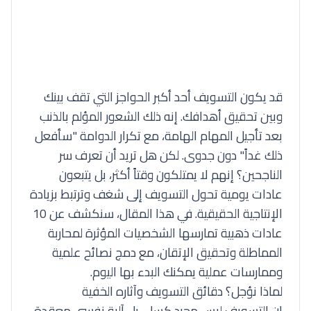
قد يكون التسويف أحد أكبر الحواجز التي تقف بينك
وبين تحقيق أهدافك. إنه ذلك الشعور المؤلم بالذنب
بعد تأجيل المهام الهامة، مع تكرار الدوامة "سأفعل
ذلك غداً" دون جدوى. لكن هل تريد أن تعرف سر
الناجحين؟ إنهم لا يمتلكون وقتاً أكثر، بل يتبعون
عادات يومية تحول التسويف إلى شغف وترتبط بزيادة
الإنتاجية الحقيقية. في هذا المقال، سنكشف عن 10
عادات ذهبية تمارسها الشخصيات المؤثرة لمحاربة
المماطلة وتحقيق الإتقان، مع دمج نصائح علمية
وممارسات عملية يمكنك البدء بها اليوم.
لماذا نؤجل؟ دقائق التسويف وآثاره الخفية
إن التسويف ليس مجرد كسل، بل آلية نفسي معقدة.