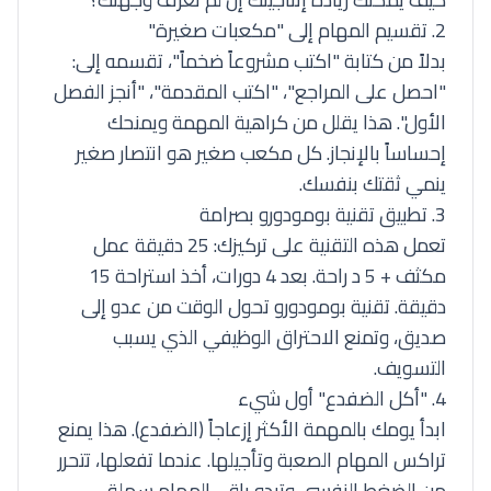
2. تقسيم المهام إلى "مكعبات صغيرة"
بدلاً من كتابة "اكتب مشروعاً ضخماً"، تقسمه إلى:
"احصل على المراجع"، "اكتب المقدمة"، "أنجز الفصل
الأول". هذا يقلل من كراهية المهمة ويمنحك
إحساساً بالإنجاز. كل مكعب صغير هو انتصار صغير
ينمي ثقتك بنفسك.
3. تطبيق تقنية بومودورو بصرامة
تعمل هذه التقنية على تركيزك: 25 دقيقة عمل
مكثف + 5 د راحة. بعد 4 دورات، أخذ استراحة 15
دقيقة.
تقنية بومودورو
تحول الوقت من عدو إلى
صديق، وتمنع الاحتراق الوظيفي الذي يسبب
التسويف.
4. "أكل الضفدع" أول شيء
ابدأ يومك بالمهمة الأكثر إزعاجاً (الضفدع). هذا يمنع
تراكس المهام الصعبة وتأجيلها. عندما تفعلها، تتحرر
من الضغط النفسي وتبدو باقي المهام سهلة.