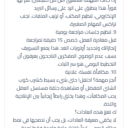
فوراً. هذا ينطبق على الرد على رسائل البريد
الإلكتروني، تنظيم المكتب، أو ترتيب الملفات. تجنب
تراكس المهام الصغيرة.
9. تنظيم جلسات مراجعة يومية
قبل مغادرة العمل، خصص 15 دقيقة لمراجعة
إنجازاتك وتحديد أولويات الغد. هذا يمنع التسويف
بسبب عدم الوضوح.
المفكرين الناجحون
يعرفون أن
التخطيط اليومي هو سر الثبات.
10. مكافأة نفسك علانية
أنجز مهمة؟ احتفل! حتى شيء بسيط كشرب كوب
الشاي المفضل أو مشاهدة حلقة مسلسل. العقل
يحب المكافآت، وهذا يخلق رابطاً إيجابياً بين الإنتاجية
واللذة.
ك تعزز هذه العادات؟
لا يكفي معرفة العادات، بل يجب أن تدمجها في نمط
حياتك اليومي. ابدأ باختيار عادة واحدة فقط لمدة