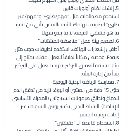
5. إنشاء نظام أولويات قاسٍ
استخدم مصطلحات مثل "مهم/طارئ" و"مهم/غير
طارئ" لتصنيف مهامك.
الثقة بالنفس
تأتي من تنفيذ
ما هو حقيقي القيمة، لا ما يبدو سهلاً.
6. تصميم بيئة عمل "مناهضة للمشتتات"
أطفئ إشعارات الهاتف، استخدم تطبيقات حجب مثل
Focus، وخصص مكاناً نظيفاً للعمل. عقلك يحتاج إلى
بيئة متسقة لتعميق التركيز.
تدريب العقل
على التركيز
يبدأ من إدارة البيئة.
7. ممارسة الرياضة البدنية اليومية
حتى 15 دقة من المشي أو اليوغا تزيد من تدفق الدم
للدماغ وتطلق هرمونات السيروتين (المحرك الأساسي
للإنتاجية). النشاط البدني يكسر روتين التسويف عبر
إعادة برمجة الجسم.
8. استخدام قاعدة الـ "دقيقتين"
إذا كانت المهمة تستغرق أقل من دقيقتين، قم بها