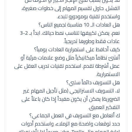
الفشل. حاول تقسيم المهام إلى خطوات صغيرة،
واستخدم تقنية بومودورو للبدء.
هل العادات الـ 10 مناسبة لجميع الناس؟
نعم، يمكن تكييفها لتناسب نمط حياتك. ابدأ بـ 2-3
عادات فقط وطورها تدريجياً.
كيف أحافظ على استمرارية العادات يومياً؟
أنشئ نظاماً ميكانيكياً مثل وضع علامات مرئية أو
عمل أشرطة تقدم. استخدم تقنيات
تدريب العقل
على
الاستمرارية.
هل التسويف دائماً سلبي؟
لا، التسويف الاستراتيجي (مثل تأجيل المهام غير
الضرورية) يمكن أن يكون مفيداً إذا كان باعثاً على
التفكير العميق.
ك أتعامل مع التسويف في العمل الجماعي؟
حدد توقعات واضحة مع الزملاء، واستخدم أدوات
إدارة المهام مثل Trello، وكن صريحاً إذا تأخر زميلك.