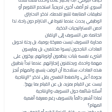
أسبوع، ثم أضف أخرى تدريجياً. استخدم التقويم أو
تطبيقات المتابعة لتتبع تقدمك. تذكر:
الاحتراق
الوظيفي
يحدث عندما تفرط في الالتزام دون راحة، لذا
ادمن الاستراتيجيات الذكية.
الخاتمة: من التسويف إلى الإتقان
محاربة التسويف ليست معركة يومية، بل رحلة تحويل
العادات. الناجحون ليسوا مختلفين، بل يمارسون
الشيء نفسه بثبات: ينظمون أولوياتهم، يركزون على
مهمة واحدة، ويحتقنون إنجازاتهم. عندما تبدأ بتطبيق
هذه العادات، ستلاحظ أن الوقت يتسع، والمهام تُنجز
بجودة أعلى، والضغط النفسي يقل. تذكر: "الإنتاجية
ليست عن القيام بمزيد، بل عن القيام بما يهم".
أسئلة شائعة حول التسويف والإنتاجية
لماذا أشعر دائماً بالتسويف رغم معرفة أهمية
المهام؟
قد يكون بسبب قلق الإنجاز الكبير أو الخوف من