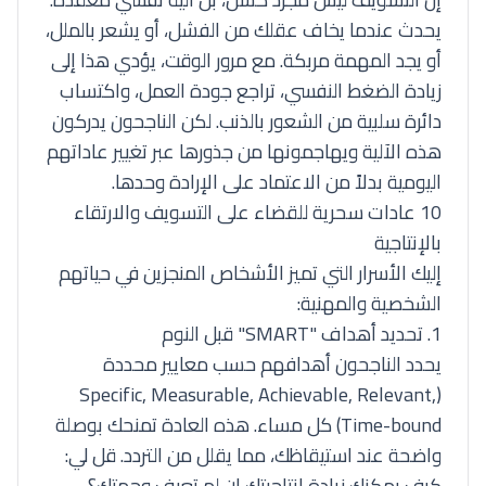
يحدث عندما يخاف عقلك من الفشل، أو يشعر بالملل،
أو يجد المهمة مربكة. مع مرور الوقت، يؤدي هذا إلى
زيادة الضغط النفسي، تراجع جودة العمل، واكتساب
دائرة سلبية من الشعور بالذنب. لكن الناجحون يدركون
هذه الآلية ويهاجمونها من جذورها عبر تغيير عاداتهم
اليومية بدلاً من الاعتماد على الإرادة وحدها.
10 عادات سحرية للقضاء على التسويف والارتقاء
بالإنتاجية
إليك الأسرار التي تميز الأشخاص المنجزين في حياتهم
الشخصية والمهنية:
1. تحديد أهداف "SMART" قبل النوم
يحدد الناجحون أهدافهم حسب معايير محددة
(Specific, Measurable, Achievable, Relevant,
Time-bound) كل مساء. هذه العادة تمنحك بوصلة
واضحة عند استيقاظك، مما يقلل من التردد. قل لي:
كيف يمكنك زيادة إنتاجيتك إن لم تعرف وجهتك؟