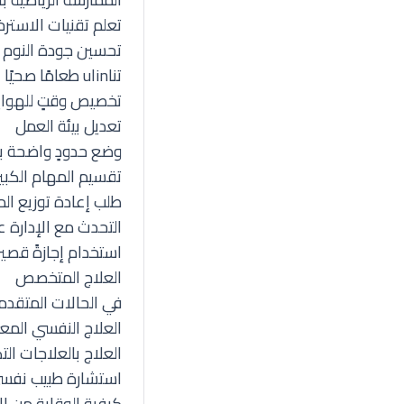
تعلم تقنيات الاسترخ
تحسين جودة النوم (
تناulin طعامًا صحيًا غنيًا بالفيتامينات
تخصيص وقتٍ للهوايا
تعديل بيئة العمل
وضع حدودٍ واضحة بي
تقسيم المهام الكب
طلب إعادة توزيع ال
التحدث مع الإدارة ع
استخدام إجازةً قصير
العلاج المتخصص
في الحالات المتقدم
العلاج النفسي المعرف
العلاج بالعلاجات الت
استشارة طبيب نفسي 
كيفية الوقاية من ا