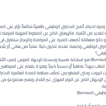
 وتيرة الحياة، أصبح الاحتراق الوظيفي ظاهرةً شائعةً تؤثر على ال
للعديد من الأفراد. فالإرهاق الناتج عن الضغوط المهنية المزمنة 
حالةٍ متعمّقة تُضعف القدرة على المواصلة والإنجاز. سنتناول في
اق الوظيفي وكيفية علاجه، لتكون دليلاً عملياً لمن يعاني أو يتّجه
ظيفي؟
الاحتراق الوظيفي (Burnout) هو استجابة نفسية وجسدية للإجهاد المزمن، يُصي
تطلب جهداً عاطفياً أو جسدياً كبيراً. وهو لا يقتصر على الموظف
ات البيوت، وحتى المتطوعين. تصنّف منظمة الصحة العالمية الاحت
ن الإجهال الناتج عن التوتر المهني غير المُدار، ويتميز بمجموعةٍ م
ة.
(Burnout)
 النوم أو الراحة