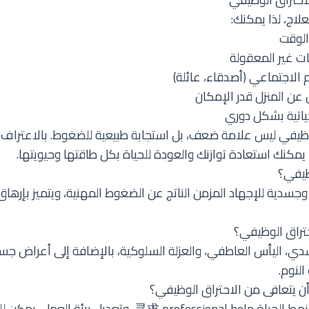
لاج، لذا يمكنك:
الوقت
ات غير المعقولة
 الاجتماعي (أصدقاء، عائلة)
ن المنزل قدر الإمكان
حياتية بشكل دوري
لوظيفي ليس علامة ضعف، بل استجابة طبيعية للضغوط. بالاعتراف
يمكنك استعادة توازنك والعودة للحياة بكل طاقتها وحيويتها.
ظيفي؟
جسدية للإجهاد المزمن الناتج عن الضغوط المهنية، ويتميز بإر
تراق الوظيفي؟
ي، اليأس العاطفي، والعزلة السلوكية، بالإضافة إلى أعراض جسد
لنوم.
يتعافى من الاحتراق الوظيفي؟
نعم، من خلال تغيير نمط الحياة،寻求 professional help، وتعديل