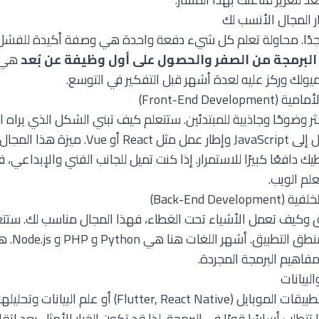
ار المجال الأنسب لك
 جدًا. محاولة تعلم كل شيء دفعة واحدة هي وصفة أكيدة للفشل
لبرمجة من الصفر والحصول على أول وظيفة عن بُعد
هي ا
 ميولك وركز عليه لعدة أشهر قبل التفكير في التوسع.
ر وضوحًا وجاذبية للمبتدئين. ستتعلم كيف تبني الشكل الذي يراه ال
HTML و CSS وتنتقل إلى JavaScript وإطار عمل مثل eact
ك دافعًا كبيرًا للاستمرار. إذا كنت تميل للجانب الفني والإبداعي، 
لم الويب
.
ق وكيف تعمل الأشياء تحت الغطاء، فهذا المجال مناسب لك. ستت
البيانات، الخ
مفاهيم البرمجة المجردة.
مجالات مثل تطوير تطبيقات الموبايل (Flutter, React Native)
ا تتطلب أساسًا قويًا في البرمجة، لذا قد تكون الخيار الأمثل بعد إت