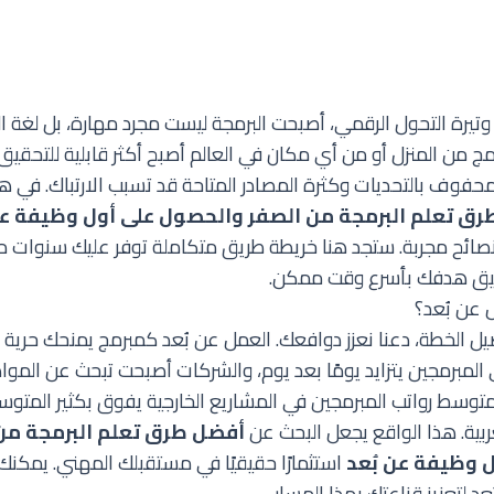
تيرة التحول الرقمي، أصبحت البرمجة ليست مجرد مهارة، بل لغة العص
رمج من المنزل أو من أي مكان في العالم أصبح أكثر قابلية للتحق
فوف بالتحديات وكثرة المصادر المتاحة قد تسبب الارتباك. في هذ
ق تعلم البرمجة من الصفر والحصول على أول وظيفة عن
نصائح مجربة. ستجد هنا خريطة طريق متكاملة توفر عليك سنوات م
ق هدفك بأسرع وقت ممكن.
ل عن بُعد؟
يل الخطة، دعنا نعزز دوافعك. العمل عن بُعد كمبرمج يمنحك حرية م
ى المبرمجين يتزايد يومًا بعد يوم، والشركات أصبحت تبحث عن الم
توسط رواتب المبرمجين في المشاريع الخارجية يفوق بكثير المتو
ربية. هذا الواقع يجعل البحث عن
أفضل طرق تعلم البرمجة من
 وظيفة عن بُعد
استثمارًا حقيقيًا في مستقبلك المهني. يمكنك
عد
لتعزيز قناعتك بهذا المسار.