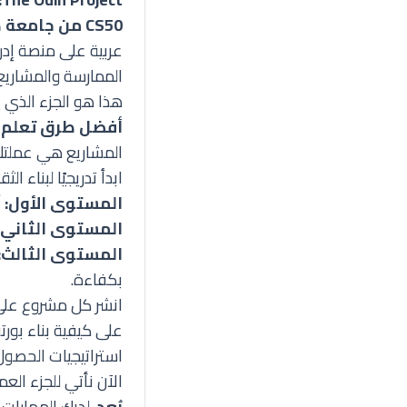
CS50 من جامعة هارفارد:
عربية على منصة إدر
الممارسة والمشاريع 
هذا هو الجزء الذي 
أفضل طرق تعلم ا
المشاريع هي عملتك 
ابدأ تدريجيًا لبناء الثق
المستوى الأول:
آل
المستوى الثاني:
المستوى الثالث:
بكفاءة.
على
كيفية بناء بورت
استراتيجيات الحصول
الآن نأتي للجزء الع
بُعد
. لديك المهارات،