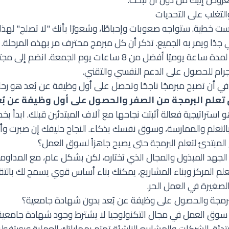
والتغلب على التحديات
يست خطية. ستواجه صعوبات وإحباطًا، وشعورًا بأنك "لا تصلح" لهذا 
 جدًا ويمر به الجميع. تذكر أن كل مبرمج محترف مر بهذه المرحلة. 
. تعلم لمدة ساعة يوميًا أفضل من 8 ساعات يوم الجمعة. 
 أن تصبح مبرمجًا ناجحًا وتحصل على أول وظيفة عن بُعد هو رحل
علم البرمجة من الصفر والحصول على أول وظيفة عن بُ
و استراتيجية فعالة أثبتت نجاحها مع آلاف المبتدئين قبلك. ابدأ بخ
بالتعلم والممارسة، وسوق نفسك بذكاء. النجاح حليفك إن صبرت وأ
المبتدئ لتعلم البرمجة حتى يصبح جاهزاً لسوق العمل؟
من التعلم المركز وبناء المشاريع، يمكنك بناء أساس قوي يسمح لك بال
الصغيرة في العمل الحر.
برمجة والحصول على وظيفة عن بُعد بدون شهادة جامعية؟
سوق العمل في مجال التكنولوجيا لا يشترط وجود شهادة جامعية 
دئة. الشركات والمشاريع الناشئة تهتم بمهاراتك العملية وبورتف