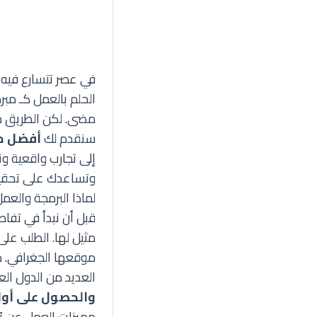
في عصر تتسارع فيه و
الحلم بالعمل كـ مب
مضى. لكن الطريق مح
سنقدم لك
أفضل طر
إلى تجارب واقعية و
وتساعدك على تحقي
لماذا البرمجة والعم
قبل أن نبدأ في تفاص
مثيل لها. الطلب عل
موقعها الجغرافي. م
العديد من الدول الع
والحصول على أول
مميزات العمل عن بُ