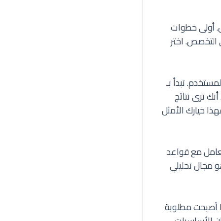
. أولى خطوات
لتخصص. اختر
مستخدم. تبدأ بـ
R أو Vue. ميزة هذا المجال أنك ترى نتائج
فهذا خيارك الأمثل
عامل مع قواعد
وادم، ومنطق التطبيق. أشهر اللغات هنا هي Python و PHP و Node.js. هو مجال تحليلي
 أو علم البيانات وتحليلها أصبحت مطلوبة
قان الأساسيات