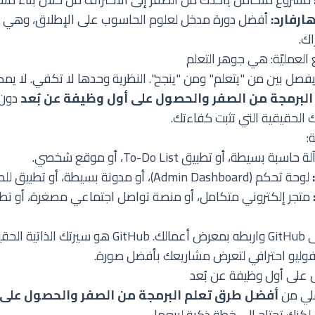
أفضل دورة مدخل لعلوم الحاسوب على الإطلاق، وهي م
اك.
العمليّة: هي جوهر التعلم
يفصل بين من "يتعلم" ومن "ينجح". النظرية وحدها لا تكفي. لا يم
لبرمجة من الصفر والحصول على أول وظيفة عن بُعد
دون 
الحقيقية التي تثبت كفاءتك.
ة:
ة حاسبة بسيطة، أو تطبيق To-Do List، أو موقع شخصي.
لوحة تحكم (Admin Dashboard)، أو مدونة بسيطة، أو تطبيق للطقس.
انشر كل مشروع على GitHub واربطه بمعرض أعمالك. itHub
فوليو احترافي
لتعرض مشاريعك بأفضل صورة.
 على أول وظيفة عن بُعد
ملي من
أفضل طرق تعلم البرمجة من الصفر والحصول على
 لكنك تحتاج إلى خطة ذكية لبيعها.