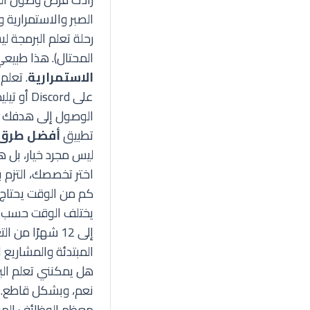
الصبر والاستمرارية 
رحلة تعلم البرمجة ل
المحتال). هذا طبيعي
الاستمرارية
على Discord أو تيليجرام للحصول على الدعم النفسي والتقني.
الوصول إلى هدفك في
تطبيق
أفضل طرق ت
ليس مجرد خيار، بل ه
اختر تخصصك، التزم 
كم من الوقت يحتاج 
إلى 12 شهرًا 
المبتدئة والمشاريع 
هل يمكنني تعلم ال
نعم، وبشكل قاطع. 
معظم الوظائف المبت