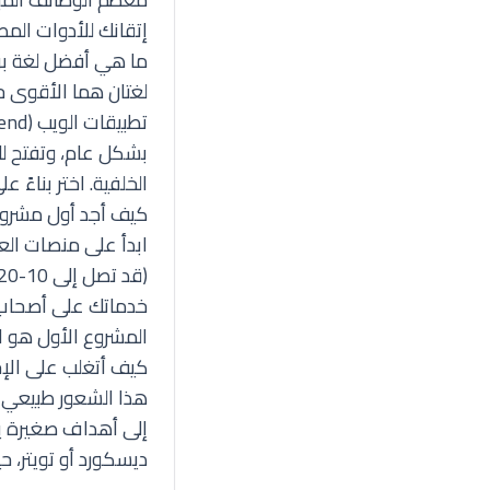
إتقانك للأدوات الم
ما هي أفضل لغة برم
لغتان هما الأقوى حال
تطبيقات الويب (Frontend و Backend باستخدام Node.js). أما
بشكل عام، وتفتح لك
الخلفية. اختر بناءً 
كيف أجد أول مشروع لي في 
ابدأ على منصات الع
خدماتك على أصحاب 
المشروع الأول هو ال
كيف أتغلب على الإح
هذا الشعور طبيعي جد
إلى أهداف صغيرة يو
ديسكورد أو تويتر، 