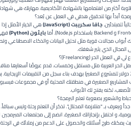
طلوبة أكثر من اهتمامها بالشهادة الأكاديمية. مهارتك هي شهادت
جة أبدأ بها لتحقيق هدفي في العمل عن بُعد؟
ياً للمبتدئين.
جافا سكريبت (JavaScript)
هي الخيار الأمثل إذا ك
بايثون (Python)
فهي م
 أبواب مجالات قوية مثل تحليل البيانات والذكاء الاصطناعي وتط
على المجال الذي يثير شغفك.
العمل الحر (Freelancing)؟
مل الحر العربية مثل مستقل وخمسات. قدم عروضًا أسعارها منافسة
(قد تصل إلى 10-20 دولار للمشروع الصغير) بهدف بناء سجل من التقييمات الإيجاب
المشاريع الصغيرة في منطقتك المحلية أو في مجموعات فيسبو
أصعب، لكنه يفتح لك الأبواب.
باط والشعور بصعوبة تعلم البرمجة؟
اً ويعرف بـ "متلازمة المحتال". تذكر أن التعلم رحلة وليس سباقاً.
مية، و احتفل بإنجازاتك الصغيرة. انضم إلى مجتمعات المبرمجين 
حيث يمكنك طرح أسئلتك والحصول على الدعم من زملائك في الرحلة.