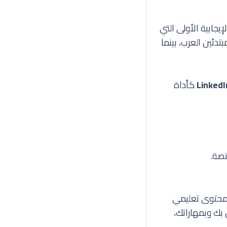
يجابية الأولى التي
تدئين العرب، بينما
LinkedI
كأداة
تصة.
 محتوى تعليمي
بك وبمهاراتك،