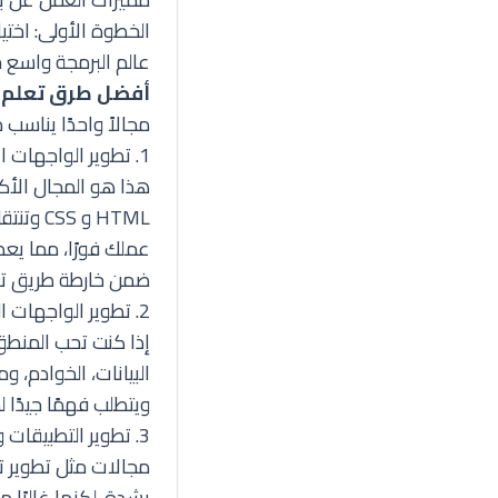
الخطوة الأولى: اختي
عالم البرمجة واسع
أفضل طرق تعلم ا
مجالاً واحدًا يناسب
1. تطوير الواجهات الأمامية (Front-End Development)
هذا هو المجال الأكث
عملك فورًا، مما يعطي
ضمن
خارطة طريق تع
2. تطوير الواجهات الخلفية (Back-End Development)
إذا كنت تحب المنط
ويتطلب فهمًا جيدًا ل
3. تطوير التطبيقات والبيانات
بشدة. لكنها غالبًا م