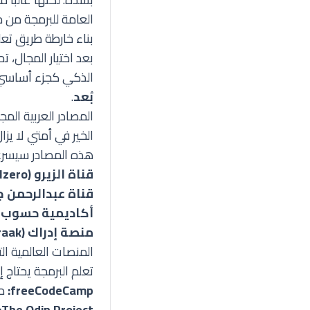
العامة للبرمجة من 
بناء خارطة طريق تع
بعد اختيار المجال، 
الذكي كجزء أساس
بُعد
.
المصادر العربية المج
الخير في أمتي لا ي
هذه المصادر سيسرع
قناة الزيرو (Elzero):
قناة عبدالرحمن ج
أكاديمية حسوب (Hsoub Academy)
منصة إدراك (Edraak):
المنصات العالمية الت
تعلم البرمجة يحتاج 
freeCodeCamp:
من
The Odin Project: