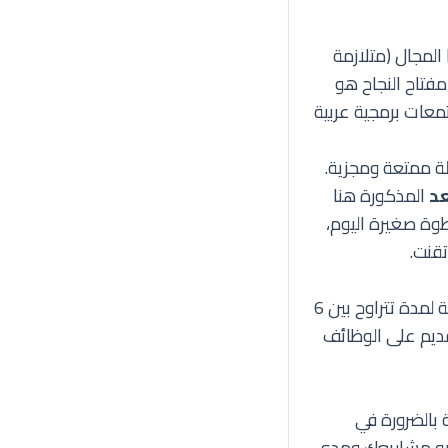
المجال (متلازمة
مفتاح النجاح هو
انضم إلى مجتمعات برمجية عربية
ة ممتعة ومجزية.
عد
المذكورة هنا
طوة صغيرة اليوم،
تقنت.
يختلف الوقت حسب الجهد المبذول والمجال الذي تختاره، لكن بشكل عام، مع المداومة لمدة تتراوح بين 6
تقديم على الوظائف
بالضرورة في
وليو مشاريعك ومدى