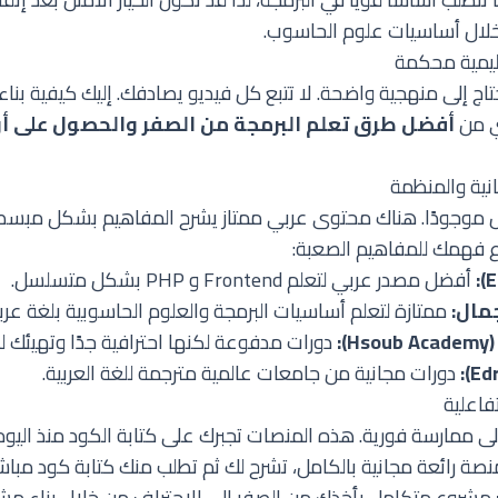
خلال
أساسيات علوم الحاسوب
.
ليمية محكمة
تحتاج إلى منهجية واضحة. لا تتبع كل فيديو يصادفك. إليك كيفية بنا
ي من
أفضل طرق تعلم البرمجة من الصفر والحصول على أ
انية والمنظمة
زال موجودًا. هناك محتوى عربي ممتاز يشرح المفاهيم بشكل مبسط ج
 فهمك للمفاهيم الصعبة:
أفضل مصدر عربي لتعلم Frontend و PHP بشكل متسلسل.
مال:
ممتازة لتعلم أساسيات البرمجة والعلوم الحاسوبية بلغة عر
:
دورات مدفوعة لكنها احترافية جدًا وتهيئك 
دورات مجانية من جامعات عالمية مترجمة للغة العربية.
فاعلية
إلى ممارسة فورية. هذه المنصات تجبرك على كتابة الكود منذ اليوم 
صة رائعة مجانية بالكامل، تشرح لك ثم تطلب منك كتابة كود مباش
مشروع متكامل يأخذك من الصفر إلى الاحتراف من خلال بناء مشا