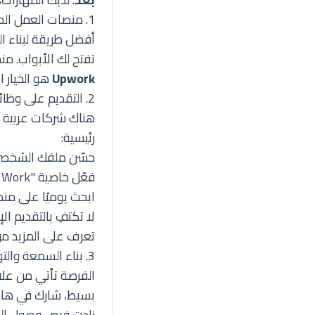
1. منصات العمل الحر (Freelancing)
أفضل طريقة لبناء الث
تفتح لك الأبواب. م
Upwork
هو الخيار ا
2. التقديم على وظائف رسمية عن بُعد
هناك شركات عربية و
رئيسية:
حسّن ملفك الشخصي
فعّل خاصية "Open To Work".
ابحث يوميًا على م
لا تكتفِ بالتقديم 
تعرف على المزيد م
3. بناء السمعة والتواصل (Networking)
الفرصة تأتي من علا
بسيط، شارك في هاشت
زادت فرص وصول الع