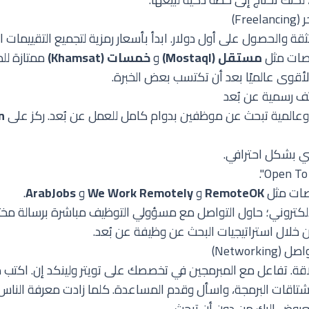
قة والحصول على أول دولار. ابدأ بأسعار رمزية لتجميع التقييمات الإ
نصات مثل
مستقل (Mostaql)
و
خمسات (Khamsat)
ممتازة للمب
لأقوى عالميًا بعد أن تكتسب بعض الخبرة.
عالمية تبحث عن موظفين بدوام كامل للعمل عن بُعد. ركز على
n
 بشكل احترافي.
نصات مثل
RemoteOK
و
We Work Remotely
و
ArabJobs
.
الإلكتروني؛ حاول التواصل مع مسؤولي التوظيف مباشرة برسالة مخ
ن خلال
استراتيجيات البحث عن وظيفة عن بُعد
.
قة. تفاعل مع المبرمجين في تخصصك على تويتر ولينكد إن. اكتب
اقات البرمجة، واسأل وقدم المساعدة. كلما زادت معرفة الناس 
روض إليك من دون أن تبحث.