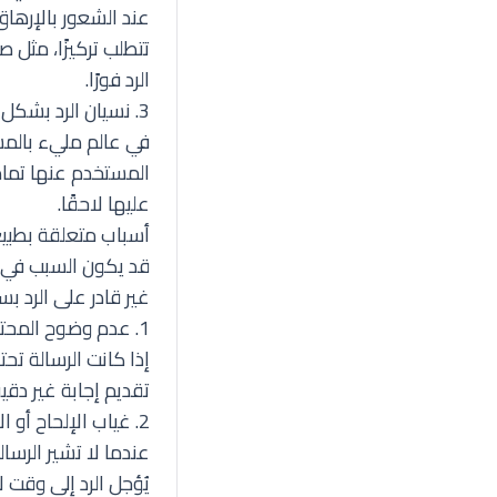
عند الشعور بالإرها
تتطلب تركيزًا، مثل ص
الرد فورًا.
3. نسيان الرد بشكل غير مقصود
في عالم مليء بالمش
المستخدم عنها تمامً
عليها لاحقًا.
أسباب متعلقة بطبيع
قد يكون السبب في ا
غير قادر على الرد بس
1. عدم وضوح المحتوى أو الغموض
إذا كانت الرسالة تح
تقديم إجابة غير دقيق
2. غياب الإلحاح أو الأهمية
عندما لا تشير الرسا
يُؤجل الرد إلى وقت 