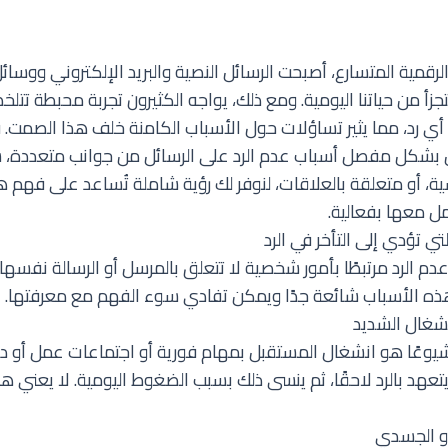
لرقمية المتسارع، أصبحت الرسائل النصية والبريد الإلكتروني ووسائ
يتجزأ من حياتنا اليومية. ومع ذلك، يواجه الكثيرون تجربة محبطة تت
 رد، مما يثير تساؤلات حول الأسباب الكامنة خلف هذا الصمت. 
شكل مفصل أسباب عدم الرد على الرسائل من جوانب متعددة، 
ة، أو متعلقة بالعلاقات، لنوفر لك رؤية شاملة تُساعد على فهم
مل معها بفعالية.
ي تؤدي إلى التأخر في الرد
عدم الرد مرتبطًا بأمور شخصية لا تتعلق بالمرسل أو الرسالة نفسها
هذه الأسباب شائعة جدًا ويمكن تفادي سوء الفهم مع معرفتها.
شيوعًا هو انشغال المستقبل بمهام فورية أو اجتماعات عمل أو درا
عهد بالرد لاحقًا، ثم ينسى ذلك بسبب الضغوط اليومية. لا يعني هذا 