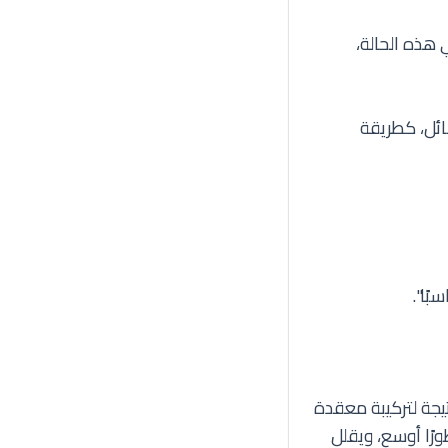
 هذه الحالة،
سائل، كطريقة
ًا".
تيجة لتركيبة معقدة
رًا أوسع، ويقلل