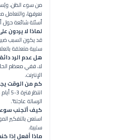
من سوء الظن، ويُسهّ
نعرفها، والتعامل م
أسئلة شائعة حول أس
لماذا لا يردون ع
قد يكون السبب ضيق 
سلبية متعلقة بالعلا
هل عدم الرد دائمًا
لا، ففي معظم الحال
الإنترنت.
كم من الوقت يجب 
انتظر 
الرسالة عاجلة".
كيف أتجنب سوء ا
استعن بالتفكير الم
سلبية.
ماذا أفعل إذا كن