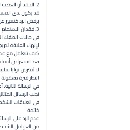
2. الحقد أو الغضب المكبوت
قد يكون لدى المستق
يرفض الرد كتعبير ع
3. فقدان الاهتمام بالعلاقة
في حالات انطفاء الا
لإنهاء العلاقة تدري
كيف تتعامل مع عدم 
بعد استعراض أسباب 
لا تُفترض نوايا سلبية
انتظر فترة معقولة (3-5 أيام) قبل إعادة الإرسال
في الرسالة الثانية،
تجنب الرسائل المتتالي
في العلاقات الشخصي
خاتمة
عدم الرد على الرسائ
من العوامل الشخصية،